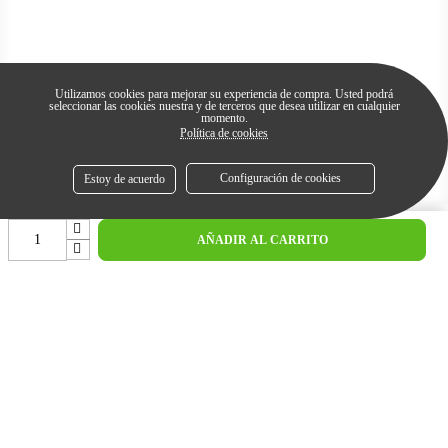
Utilizamos cookies para mejorar su experiencia de compra. Usted podrá
seleccionar las cookies nuestra y de terceros que desea utilizar en cualquier
momento.
Política de cookies
Configuración de cookies
Estoy de acuerdo
expand_less
AÑADIR AL CARRITO
ENVÍOS
Envíos a Menorca por solo 6 euros (Pedidos menores a 10 kg)
DEVOLUCIONES
Devolución por correo o en tienda.
SERVICIO POST VENTA
¡Cualquier duda llamanos!