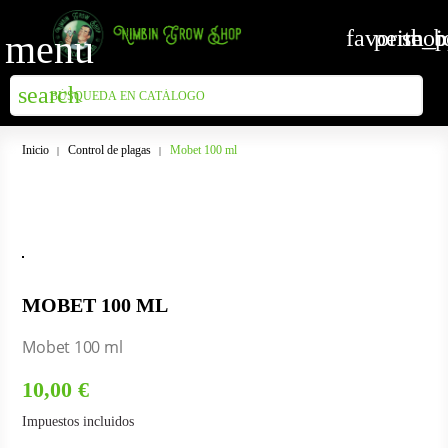
favorite_b
perm_id
shop
menu
search
Inicio
Control de plagas
Mobet 100 ml
MOBET 100 ML
Mobet 100 ml
10,00 €
Impuestos incluidos